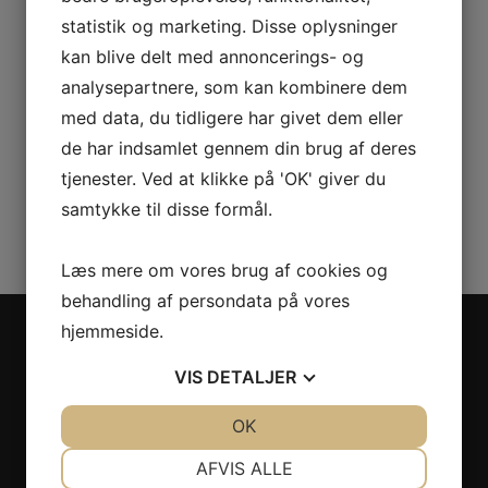
være med?
statistik og marketing. Disse oplysninger
kan blive delt med annoncerings- og
af
ChristnaW
15. marts 2021
analysepartnere, som kan kombinere dem
Hej alle sammen. I dag her på bloggen skal vi tale om
med data, du tidligere har givet dem eller
Ejendomsservice i København. Det er noget, som du
de har indsamlet gennem din brug af deres
også kan få del i, […]
tjenester. Ved at klikke på 'OK' giver du
samtykke til disse formål.
Læs videre
Læs mere om vores brug af cookies og
behandling af persondata på vores
Søg indhold
hjemmeside.
VIS
DETALJER
JA
NEJ
OK
JA
NEJ
Kategorier
NØDVENDIGE
PRÆFERENCER
AFVIS ALLE