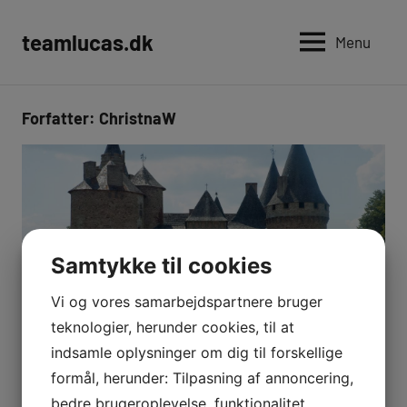
Videre
til
teamlucas.dk
Menu
indhold
Forfatter:
ChristnaW
Samtykke til cookies
Vi og vores samarbejdspartnere bruger
teknologier, herunder cookies, til at
indsamle oplysninger om dig til forskellige
Ejendom
formål, herunder: Tilpasning af annoncering,
Ejendomsservice København: skal du
bedre brugeroplevelse, funktionalitet,